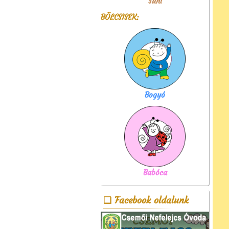
Süni
BÖLCSISEK:
Bogyó
Babóca
Facebook oldalunk