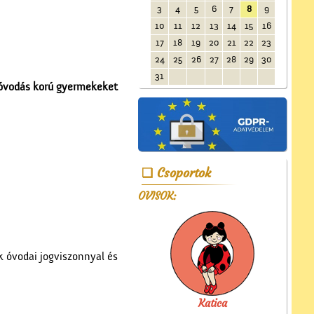
3
4
5
6
7
8
9
10
11
12
13
14
15
16
17
18
19
20
21
22
23
24
25
26
27
28
29
30
31
óvodás korú gyermekeket
Csoportok
OVISOK:
 óvodai jogviszonnyal és
Katica