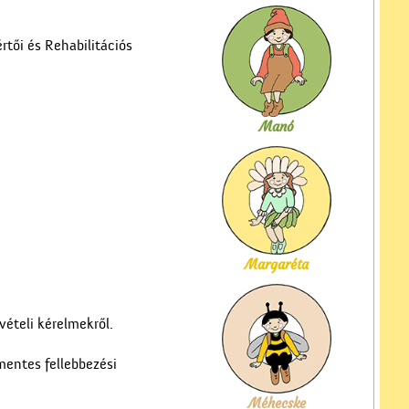
tői és Rehabilitációs
Manó
Margaréta
vételi kérelmekről.
kmentes fellebbezési
Méhecske