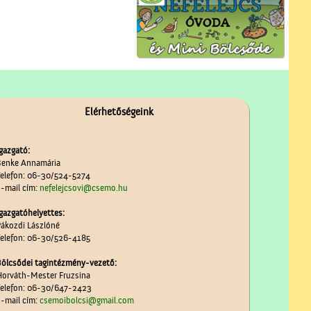
Elérhetőségeink
gazgató:
enke Annamária
elefon: 06-30/524-5274
-mail cím:
nefelejcsovi@csemo.hu
gazgatóhelyettes:
ákozdi Lászlóné
elefon: 06-30/526-4185
ölcsődei tagintézmény-vezető:
orváth-Mester Fruzsina
elefon: 06-30/647-2423
-mail cím:
csemoibolcsi@gmail.com