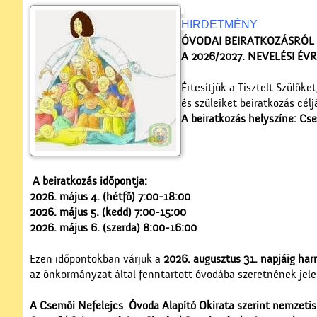
HIRDETMÉNY
Ó
VODAI BEIRATKOZÁSRÓL
A 2026/2027. NEVELÉSI ÉV
Értesítjük a Tisztelt Szülők
és szüleiket beiratkozás célj
A beiratkozás helyszíne: Cse
A beiratkozás időpontja:
2026. május 4. (hétfő) 7:00-18:00
2026. május 5. (kedd) 7:00-15:00
2026. május 6. (szerda) 8:00-16:00
Ezen időpontokban várjuk a
2026. augusztus 31. napjáig ha
az önkormányzat által fenntartott óvodába szeretnének jele
A Csemői Nefelejcs Óvoda Alapító Okirata szerint nemzetisé