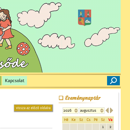
Kapcsolat
Eseménynaptár
vissza az előző oldalra


Hé
Ke
Sz
Cs
Pé
Sz
Va
1
2