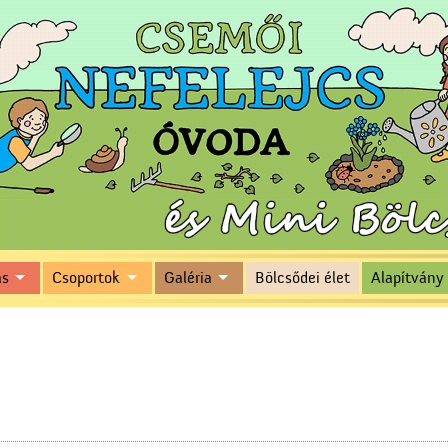
ás
Csoportok
Galéria
Bölcsődei élet
Alapítvány