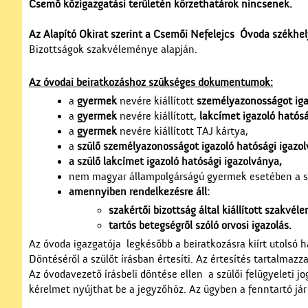
Csemő közigazgatási területén körzethatárok nincsenek.
Az Alapító Okirat szerint a Csemői Nefelejcs Óvoda székhe
Bizottságok szakvéleménye alapján.
Az óvodai beiratkozáshoz szükséges dokumentumok:
a
gyermek
nevére kiállított
személyazonosságot iga
a
gyermek
nevére kiállított,
lakcímet igazoló hatósá
a
gyermek
nevére kiállított TAJ kártya,
a
szülő
személyazonosságot igazoló hatósági igazo
a szülő lakcímet igazoló hatósági igazolványa,
nem magyar állampolgárságú gyermek esetében a sz
amennyiben rendelkezésre áll:
szakértői bizottság által kiállított szakvé
tartós betegségről szóló orvosi igazolás.
Az óvoda igazgatója legkésőbb a beiratkozásra kiírt utolsó h
Döntéséről a szülőt írásban értesíti. Az értesítés tartalmazza
Az óvodavezető írásbeli döntése ellen a szülői felügyeleti jo
kérelmet nyújthat be a jegyzőhöz. Az ügyben a fenntartó jár