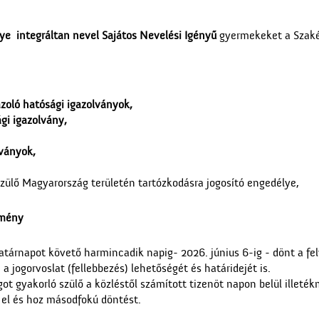
lye
integráltan nevel Sajátos Nevelési Igényű
gyermekeket a Szakér
zoló hatósági igazolványok,
gi igazolvány,
lványok,
ülő Magyarország területén tartózkodásra jogosító engedélye,
lemény
atárnapot követő harmincadik napig- 2026. június 6-ig - dönt a fel
 a jogorvoslat (fellebbezés) lehetőségét és határidejét is.
got gyakorló szülő a közléstől számított tizenöt napon belül illeté
 el és hoz másodfokú döntést.