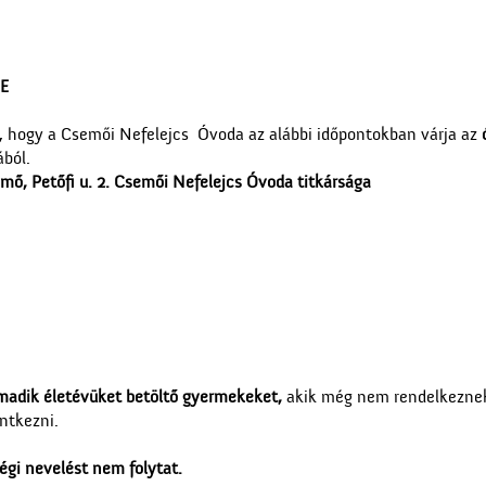
RE
et, hogy a Csemői Nefelejcs Óvoda az alábbi időpontokban várja az
ából.
mő, Petőfi u. 2. Csemői Nefelejcs Óvoda titkársága
rmadik életévüket betöltő gyermekeket,
akik még nem rendelkeznek
ntkezni.
gi nevelést nem folytat.