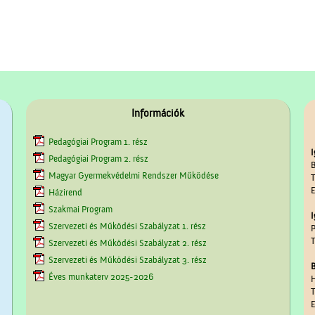
Információk
Pedagógiai Program 1. rész
I
Pedagógiai Program 2. rész
B
Magyar Gyermekvédelmi Rendszer Működése
T
E
Házirend
Szakmai Program
I
Szervezeti és Működési Szabályzat 1. rész
P
T
Szervezeti és Működési Szabályzat 2. rész
Szervezeti és Működési Szabályzat 3. rész
B
Éves munkaterv 2025-2026
H
T
E