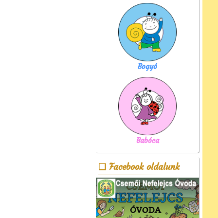
Bogyó
Babóca
Facebook oldalunk