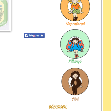
Napraforgó
Pillangó
Süni
BÖLCSISEK: