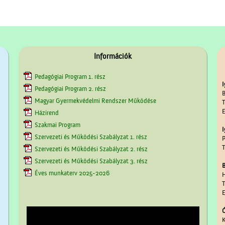
Információk
Pedagógiai Program 1. rész
I
Pedagógiai Program 2. rész
B
Magyar Gyermekvédelmi Rendszer Működése
T
E
Házirend
Szakmai Program
I
Szervezeti és Működési Szabályzat 1. rész
P
T
Szervezeti és Működési Szabályzat 2. rész
Szervezeti és Működési Szabályzat 3. rész
B
Éves munkaterv 2025-2026
H
T
E
Ó
K