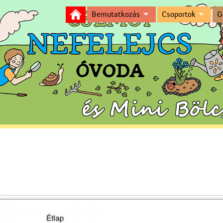
Bemutatkozás
Csoportok
G