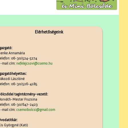
Elérhetőségeink
gazgató:
enke Annamária
elefon: 06-30/524-5274
-mail cím:
nefelejcsovi@csemo.hu
gazgatóhelyettes:
ákozdi Lászlóné
elefon: 06-30/526-4185
ölcsődei tagintézmény-vezető:
orváth-Mester Fruzsina
elefon: 06-30/647-2423
-mail cím:
csemoibolcsi@gmail.com
vodatitkár:
is Györgyné (Kati)