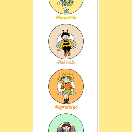
Margaréta
Méhecske
Napraforgó