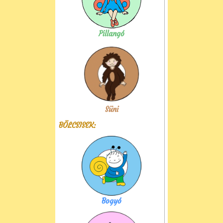
Pillangó
Süni
BÖLCSISEK:
Bogyó