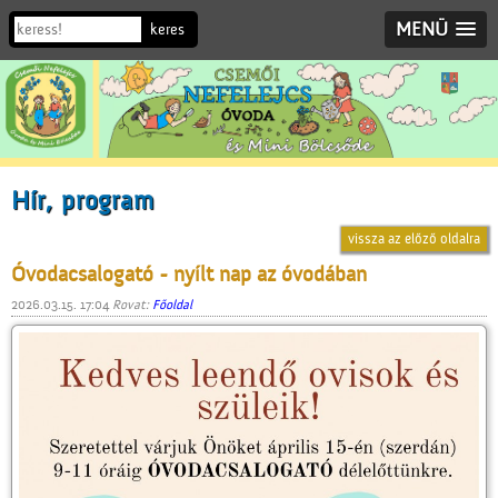
MENÜ
Hír, program
vissza az előző oldalra
Óvodacsalogató - nyílt nap az óvodában
2026.03.15. 17:04
Rovat:
Főoldal