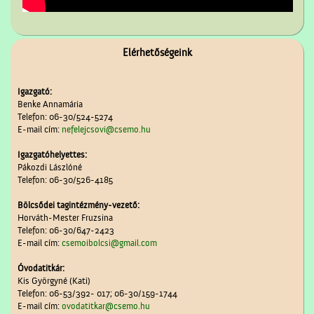
Elérhetőségeink
Igazgató:
Benke Annamária
Telefon: 06-30/524-5274
E-mail cím:
nefelejcsovi@csemo.hu
Igazgatóhelyettes:
Pákozdi Lászlóné
Telefon: 06-30/526-4185
Bölcsődei tagintézmény-vezető:
Horváth-Mester Fruzsina
Telefon: 06-30/647-2423
E-mail cím:
csemoibolcsi@gmail.com
Óvodatitkár:
Kis Györgyné (Kati)
Telefon: 06-53/392- 017; 06-30/159-1744
E-mail cím:
ovodatitkar@csemo.hu