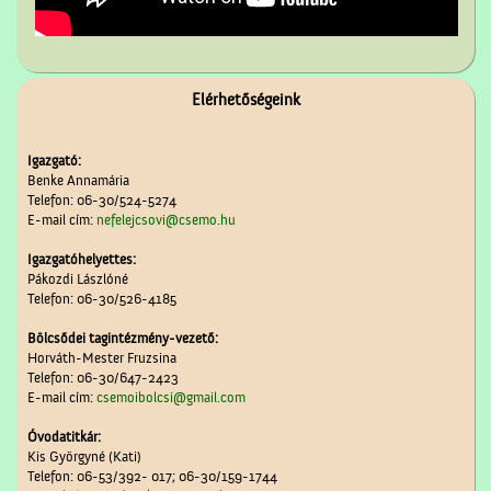
Elérhetőségeink
Igazgató:
Benke Annamária
Telefon: 06-30/524-5274
E-mail cím:
nefelejcsovi@csemo.hu
Igazgatóhelyettes:
Pákozdi Lászlóné
Telefon: 06-30/526-4185
Bölcsődei tagintézmény-vezető:
Horváth-Mester Fruzsina
Telefon: 06-30/647-2423
E-mail cím:
csemoibolcsi@gmail.com
Óvodatitkár:
Kis Györgyné (Kati)
Telefon: 06-53/392- 017; 06-30/159-1744