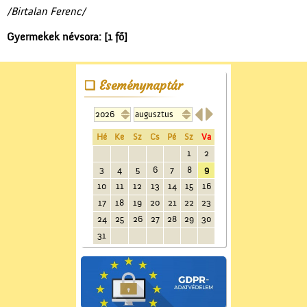
/Birtalan Ferenc/
Gyermekek névsora: [1 fő]
Eseménynaptár


Hé
Ke
Sz
Cs
Pé
Sz
Va
1
2
3
4
5
6
7
8
9
10
11
12
13
14
15
16
17
18
19
20
21
22
23
24
25
26
27
28
29
30
31