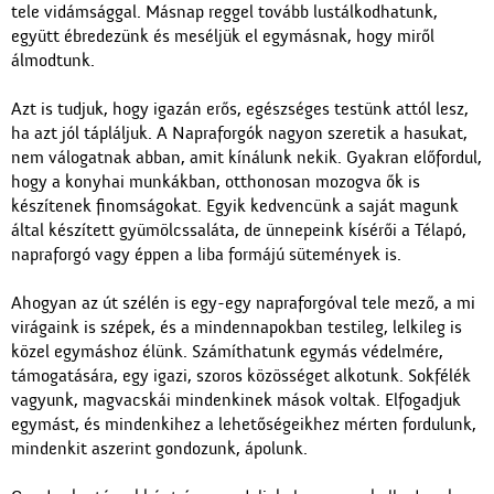
tele vidámsággal. Másnap reggel tovább lustálkodhatunk,
együtt ébredezünk és meséljük el egymásnak, hogy miről
álmodtunk.
Azt is tudjuk, hogy igazán erős, egészséges testünk attól lesz,
ha azt jól tápláljuk. A Napraforgók nagyon szeretik a hasukat,
nem válogatnak abban, amit kínálunk nekik. Gyakran előfordul,
hogy a konyhai munkákban, otthonosan mozogva ők is
készítenek finomságokat. Egyik kedvencünk a saját magunk
által készített gyümölcssaláta, de ünnepeink kísérői a Télapó,
napraforgó vagy éppen a liba formájú sütemények is.
Ahogyan az út szélén is egy-egy napraforgóval tele mező, a mi
virágaink is szépek, és a mindennapokban testileg, lelkileg is
közel egymáshoz élünk. Számíthatunk egymás védelmére,
támogatására, egy igazi, szoros közösséget alkotunk. Sokfélék
vagyunk, magvacskái mindenkinek mások voltak. Elfogadjuk
egymást, és mindenkihez a lehetőségeikhez mérten fordulunk,
mindenkit aszerint gondozunk, ápolunk.