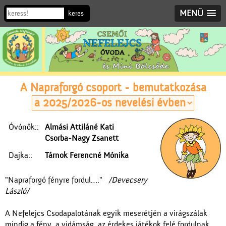
MENÜ
A Napraforgó csoport - bemutatkozása
Óvónők::
Almási Attiláné Kati
Csorba-Nagy Zsanett
Dajka::
Tárnok Ferencné Mónika
"Napraforgó fényre fordul…."
/Devecsery
László/
A Nefelejcs Csodapalotának egyik meserétjén a virágszálak
mindig a fény, a vidámság, az érdekes játékok felé fordulnak.