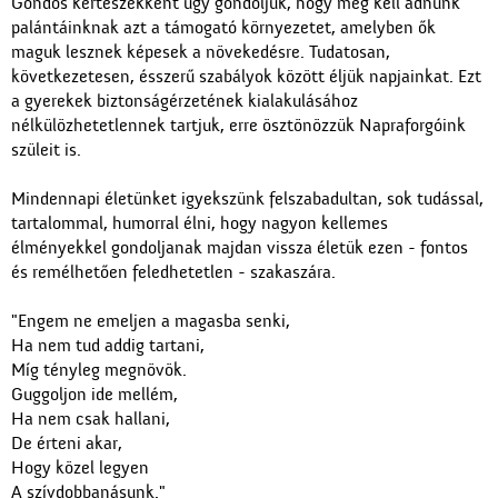
Gondos kertészekként úgy gondoljuk, hogy meg kell adnunk
palántáinknak azt a támogató környezetet, amelyben ők
maguk lesznek képesek a növekedésre. Tudatosan,
következetesen, ésszerű szabályok között éljük napjainkat. Ezt
a gyerekek biztonságérzetének kialakulásához
nélkülözhetetlennek tartjuk, erre ösztönözzük Napraforgóink
szüleit is.
Mindennapi életünket igyekszünk felszabadultan, sok tudással,
tartalommal, humorral élni, hogy nagyon kellemes
élményekkel gondoljanak majdan vissza életük ezen - fontos
és remélhetően feledhetetlen - szakaszára.
"Engem ne emeljen a magasba senki,
Ha nem tud addig tartani,
Míg tényleg megnövök.
Guggoljon ide mellém,
Ha nem csak hallani,
De érteni akar,
Hogy közel legyen
A szívdobbanásunk."