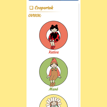
Csoportok
OVISOK:
Katica
Manó