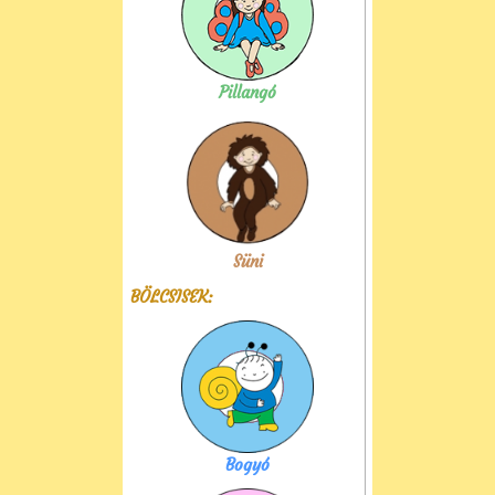
Pillangó
Süni
BÖLCSISEK:
Bogyó