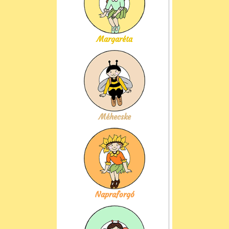
Margaréta
Méhecske
Napraforgó