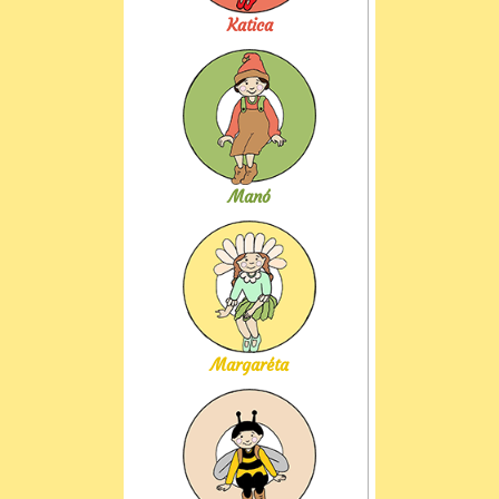
Katica
Manó
Margaréta