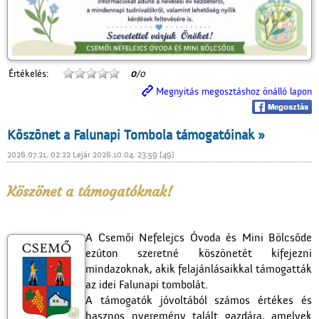
Értékelés:
0
/0
Megnyitás megosztáshoz önálló lapon
Köszönet a Falunapi Tombola támogatóinak »
2026.07.21. 02:22 Lejár 2026.10.04. 23:59 [49]
Köszönet a támogatóknak!
A Csemői Nefelejcs Óvoda és Mini Bölcsőde
ezúton szeretné köszönetét kifejezni
mindazoknak, akik felajánlásaikkal támogatták
az idei Falunapi tombolát.
A támogatók jóvoltából számos értékes és
hasznos nyeremény talált gazdára, amelyek