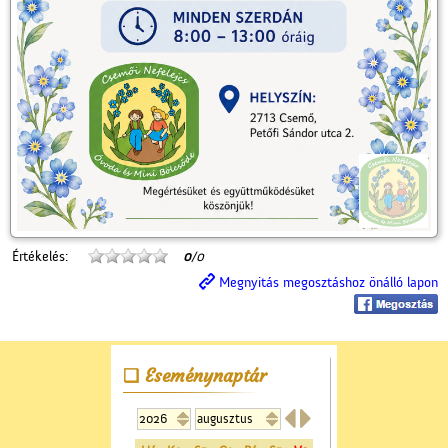
Értékelés:
0
/0
Megnyitás megosztáshoz önálló lapon
Eseménynaptár

