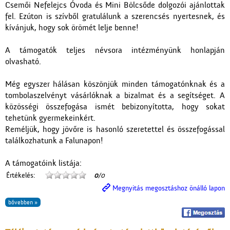
Csemői Nefelejcs Óvoda és Mini Bölcsőde dolgozói ajánlottak
fel. Ezúton is szívből gratulálunk a szerencsés nyertesnek, és
kívánjuk, hogy sok örömét lelje benne!
A támogatók teljes névsora intézményünk honlapján
olvasható.
Még egyszer hálásan köszönjük minden támogatónknak és a
tombolaszelvényt vásárlóknak a bizalmat és a segítséget. A
közösségi összefogása ismét bebizonyította, hogy sokat
tehetünk gyermekeinkért.
Reméljük, hogy jövőre is hasonló szeretettel és összefogással
találkozhatunk a Falunapon!
A támogatóink listája:
Értékelés:
0
/0
Megnyitás megosztáshoz önálló lapon
bővebben »