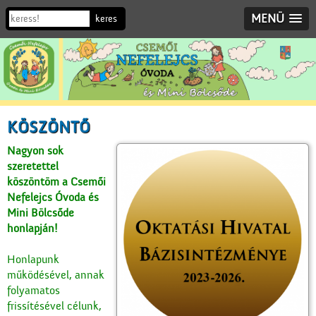
MENÜ
KÖSZÖNTŐ
Nagyon sok
szeretettel
köszöntöm a Csemői
Nefelejcs Óvoda és
Mini Bölcsőde
honlapján!
Honlapunk
működésével, annak
folyamatos
frissítésével célunk,