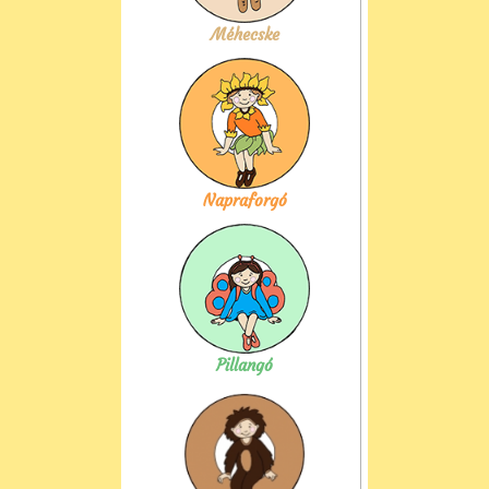
Méhecske
Napraforgó
Pillangó