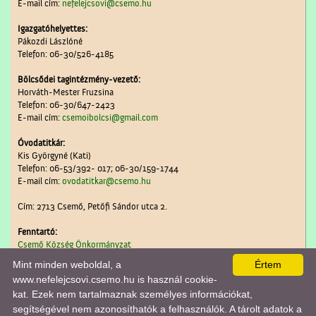
E-mail cím:
nefelejcsovi@csemo.hu
Igazgatóhelyettes:
Pákozdi Lászlóné
Telefon: 06-30/526-4185
Bölcsődei tagintézmény-vezető:
Horváth-Mester Fruzsina
Telefon: 06-30/647-2423
E-mail cím:
csemoibolcsi@gmail.com
Óvodatitkár:
Kis Györgyné (Kati)
Telefon: 06-53/392- 017; 06-30/159-1744
E-mail cím:
ovodatitkar@csemo.hu
Cím: 2713 Csemő, Petőfi Sándor utca 2.
Fenntartó:
Csemő Község Önkormányzat
Mint minden weboldal, a
Értem
www.nefelejcsovi.csemo.hu is használ cookie-
kat. Ezek nem tartalmaznak személyes információkat,
A lap
0.020
másodperc alatt készült el. |
Copyright 2026 © Csemői Nefelejcs Óvoda
, design
by:
Tánczos Tibor
|
ÍRJON NEKÜNK!
|
OLDALTÉRKÉP
|
IMPRESSZUM
|
segítségével nem azonosíthatók a felhasználók. A tárolt adatok a
A látogatók száma 2020.04.11-től:
528136
| Ebben a hónapban:
5828
| Ma:
1259
| jelenleg:
1
|