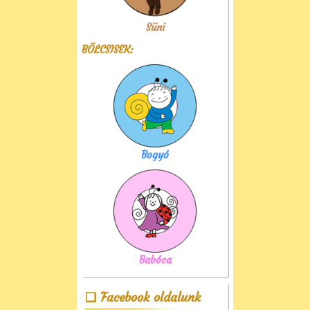
Süni
BÖLCSISEK:
Bogyó
Babóca
Facebook oldalunk