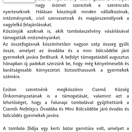
nagy örömet szereztek a szerencsés
nyerteseknek. Hálásan köszönjük minden vállalkozónak,
intézménynek, civil szervezetnek és magánszemélynek a
nagylelkű felajánlásokat.
Köszönjük azoknak is, akik tombolaszelvény vásárlásával
támogatták intézményünket.
Az összefogásnak köszönhetően nagyon szép összeg gyűlt
össze, amelyet az óvodába és a mini bölcsődébe járó
gyermekek javára fordítunk. A befolyt támogatásból augusztus
hónapban új padokat szerzünk be, hogy még kényelmesebb és
barátságosabb környezetet biztosíthassunk a gyermekek
számára.
Ezúton szeretnénk megköszönni Csemő Község
Önkormányzatának is a támogatását, valamint azt a
lehetőséget, hogy a Falunapi tombolával gyűjthettünk a
Csemői Nefelejcs Óvodába és Mini Bölcsődébe járó óvodás és
bölcsődés gyermekek javára.
A tombola fődíja egy kerti bútor garnitúra volt, amelyet a