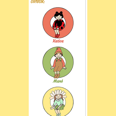
OVISOK:
Katica
Manó