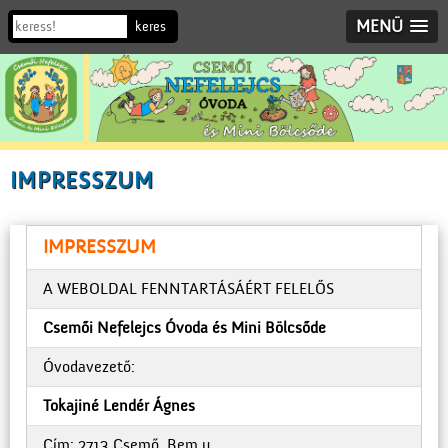
MENÜ
IMPRESSZUM
IMPRESSZUM
A WEBOLDAL FENNTARTÁSÁÉRT FELELŐS
Csemői Nefelejcs Óvoda és Mini Bölcsőde
Óvodavezető:
Tokajiné Lendér Ágnes
Cím: 2713 Csemő, Bem u.