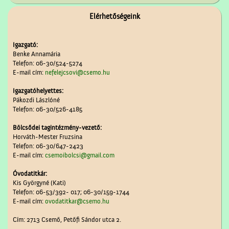
Elérhetőségeink
Igazgató:
Benke Annamária
Telefon: 06-30/524-5274
E-mail cím:
nefelejcsovi@csemo.hu
Igazgatóhelyettes:
Pákozdi Lászlóné
Telefon: 06-30/526-4185
Bölcsődei tagintézmény-vezető:
Horváth-Mester Fruzsina
Telefon: 06-30/647-2423
E-mail cím:
csemoibolcsi@gmail.com
Óvodatitkár:
Kis Györgyné (Kati)
Telefon: 06-53/392- 017; 06-30/159-1744
E-mail cím:
ovodatitkar@csemo.hu
Cím: 2713 Csemő, Petőfi Sándor utca 2.