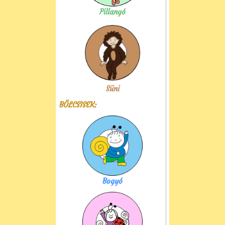
Pillangó
Süni
BÖLCSISEK:
Bogyó