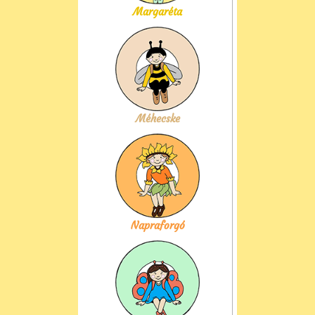
Margaréta
Méhecske
Napraforgó